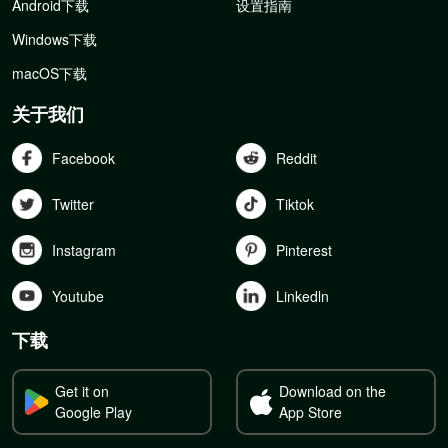
Android下载
设置指南
Windows下载
macOS下载
关于我们
Facebook
Reddit
Twitter
Tiktok
Instagram
Pinterest
Youtube
Linkedln
下载
Get it on
Download on the
Google Play
App Store